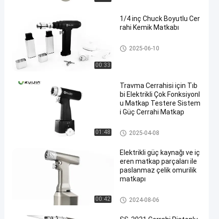
1/4 inç Chuck Boyutlu Cer
rahi Kemik Matkabı
Cerrahi Kemik Matkap
2025-06-10
00:33
Travma Cerrahisi için Tıb
bi Elektrikli Çok Fonksiyonl
u Matkap Testere Sistem
i Güç Cerrahi Matkap
Çok Fonksiyonlu Matkap Test
01:48
2025-04-08
ere Sistemi
Elektrikli güç kaynağı ve iç
eren matkap parçaları ile
paslanmaz çelik omurilik
matkapı
Omurga Matkap
00:42
2024-08-06