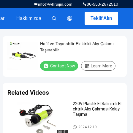
info@whruijin.com
86-553-2672510
ar
Hakkımızda
Teklif Alın
描述
Hafif ve Taşınabilir Elektrikli Alçı Çakımı
Taşınabilir
Contact Now
Learn More
Related Videos
220V Plastik El Salınımlı El
ektrik Alçı Çakması Kolay
Taşıma
Elektrikli Alçı Testere
2024-12-19
00:41