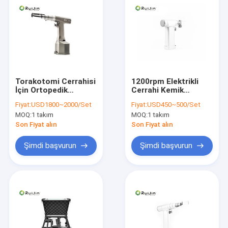
Torakotomi Cerrahisi
1200rpm Elektrikli
İçin Ortopedik
Cerrahi Kemik
Sternum Elektrikli
Testere Medikal
Fiyat:
USD1800~2000/Set
Fiyat:
USD450~500/Set
Kemik Testere Tıbbi
Salınımlı Testere
MOQ:
1 takım
MOQ:
1 takım
Kesme Aletleri
2100mAh
Son Fiyat alın
Son Fiyat alın
Şimdi başvurun
Şimdi başvurun
Ev
Ürün:% s
Hakkımızda