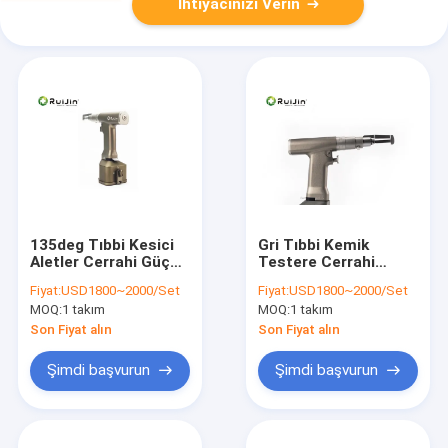
İhtiyacınızı Verin
135deg Tıbbi Kesici
Gri Tıbbi Kemik
Aletler Cerrahi Güç
Testere Cerrahi
Aletleri 14.4V
Matkap Makinesi
Fiyat:
USD1800~2000/Set
Fiyat:
USD1800~2000/Set
30VA 15000ocs/Dk
MOQ:
1 takım
MOQ:
1 takım
Son Fiyat alın
Son Fiyat alın
Şimdi başvurun
Şimdi başvurun