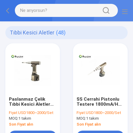
Tıbbi Kesici Aletler
(48)
Paslanmaz Çelik
SS Cerrahi Pistonlu
Tıbbi Kesici Aletler
Testere 1800mA/H
Ortopedik Cerrahi
Tıbbi Matkap
Fiyat:
USD1800~2000/Set
Fiyat:
USD1800~2000/Set
Matkaplar 1800mA/h
Makinesi
MOQ:
1 takım
MOQ:
1 takım
Son Fiyat alın
Son Fiyat alın