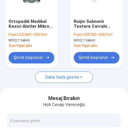
Fabrika turu
Kalite kontrol
Ortopedik Medikal
Ruijin Salınımlı
Kesici Aletler Mikro
Testere Cerrahi
Bizimle iletişime geçin
Salınımlı Medikal
Ortopedik Pille
Fiyat:
USD450~500/Set
Fiyat:
USD550~600/Set
Elektrikli Matkap
Çalışan Matkap
MOQ:
1 takım
MOQ:
1 takım
Sistemi
Haberler
Son Fiyat alın
Son Fiyat alın
Şimdi başvurun
Şimdi başvurun
Tıbbi Kemik Matkap
Daha fazla göster
Cerrahi Kemik Matkap
Kanüllü Matkap Makinesi
Mesaj Bırakın
Hızlı Cevap Vereceğiz
Salınımlı Kemik Testere
Pistonlu Kemik Testere