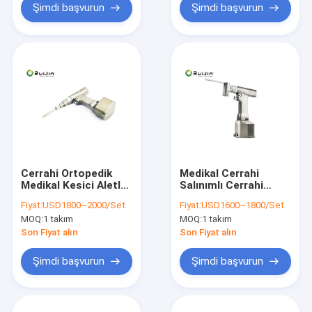
Şimdi başvurun
Şimdi başvurun
Cerrahi Ortopedik
Medikal Cerrahi
Medikal Kesici Aletler
Salınımlı Cerrahi
Medikal Kemik
Testere Ortopedi
Fiyat:
USD1800~2000/Set
Fiyat:
USD1600~1800/Set
Matkap Yeniden
Elektrikli Salıncak
MOQ:
1 takım
MOQ:
1 takım
Kullanılabilir
Testere
Son Fiyat alın
Son Fiyat alın
Şimdi başvurun
Şimdi başvurun