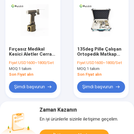
Fırçasız Medikal
135deg Pille Çalışan
Kesici Aletler Cerrahi
Ortopedik Matkap
Elektrikli Testere
Cerrahi Elektrikli El
Fiyat:
USD1600~1800/Set
Fiyat:
USD1600~1800/Set
14.4V
Aletleri
MOQ:
1 takım
MOQ:
1 takım
Son Fiyat alın
Son Fiyat alın
Şimdi başvurun
Şimdi başvurun
Zaman Kazanın
En iyi ürünlerle sizinle iletişime geçelim.