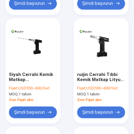
Şimdi başvurun
Şimdi başvurun
Siyah Cerrahi Kemik
ruijin Cerrahi Tıbbi
Matkap
Kemik Matkap Lityum
Otoklavlanabilir
Pille Çalışan
Fiyat:
USD550~600/Set
Fiyat:
USD550~600/Set
Ortopedik Matkap
Ortopedik Matkap
MOQ:
1 takım
MOQ:
1 takım
lityum pil
Son Fiyat alın
Son Fiyat alın
Şimdi başvurun
Şimdi başvurun