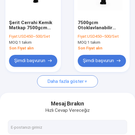
Fabrika turu
Kalite kontrol
Şerit Cerrahi Kemik
7500gcm
Matkap 7500gcm
Otoklavlanabilir
Bizimle iletişime geçin
20W Pille Çalışan
Ortopedik Matkap
Fiyat:
USD450~500/Set
Fiyat:
USD450~500/Set
Ortopedik Matkap
Nöroşirürji Matkap
MOQ:
1 takım
MOQ:
1 takım
Paslanmaz Çelik
Haberler
Son Fiyat alın
Son Fiyat alın
Şimdi başvurun
Şimdi başvurun
Tıbbi Kemik Matkap
Daha fazla göster
Cerrahi Kemik Matkap
Kanüllü Matkap Makinesi
Mesaj Bırakın
Hızlı Cevap Vereceğiz
Salınımlı Kemik Testere
Pistonlu Kemik Testere