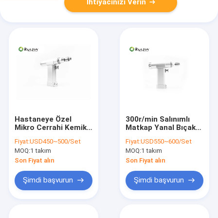
İhtiyacınızı Verin
Hastaneye Özel
300r/min Salınımlı
Mikro Cerrahi Kemik
Matkap Yanal Bıçak
Matkabı 4.2mm
Asetabullar Tplo
Fiyat:
USD450~500/Set
Fiyat:
USD550~600/Set
1100r.m.p
Testere Mikro Kemik
MOQ:
1 takım
MOQ:
1 takım
Matkap Kemik Eklem
Çalışması
Son Fiyat alın
Son Fiyat alın
Şimdi başvurun
Şimdi başvurun