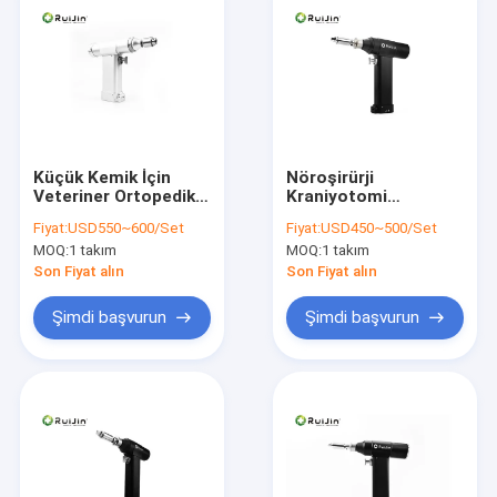
Küçük Kemik İçin
Nöroşirürji
Veteriner Ortopedik
Kraniyotomi
Cerrahi Kemik
Ortopedik Oto
Fiyat:
USD550~600/Set
Fiyat:
USD450~500/Set
Matkap Kanüllü
Kraniotomi Matkap
MOQ:
1 takım
MOQ:
1 takım
Kemik Matkap
900r / Min 7500gcm
Son Fiyat alın
Son Fiyat alın
Şimdi başvurun
Şimdi başvurun
Ev
Ürün:% s
Hakkımızda