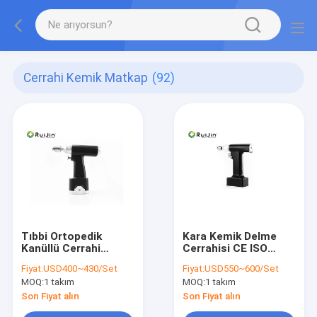
Cerrahi Kemik Matkap
(92)
Tıbbi Ortopedik
Kara Kemik Delme
Kanüllü Cerrahi
Cerrahisi CE ISO
Kemik Matkap
Otoklavlanabilir
Fiyat:
USD400~430/Set
Fiyat:
USD550~600/Set
Testere Mini Küçük
Ortopedik Matkap
MOQ:
1 takım
MOQ:
1 takım
Testere Matkap
Lityum Pil
Son Fiyat alın
Son Fiyat alın