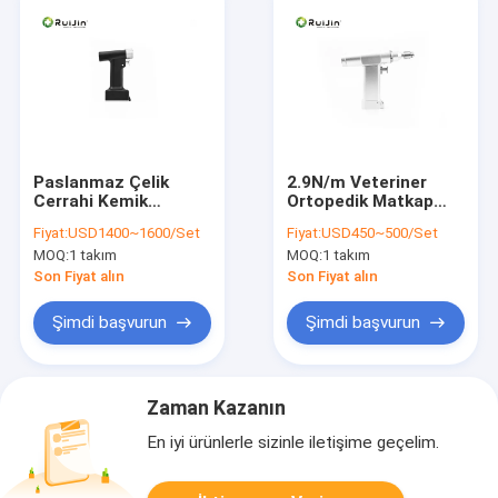
Paslanmaz Çelik
2.9N/m Veteriner
Cerrahi Kemik
Ortopedik Matkap
Matkabı 1200rpm
1200rpm Mikro Kemik
Fiyat:
USD1400~1600/Set
Fiyat:
USD450~500/Set
Sınıf II Mini Çok
Matkap 7500gcm
MOQ:
1 takım
MOQ:
1 takım
Fonksiyonlu
Son Fiyat alın
Son Fiyat alın
Şimdi başvurun
Şimdi başvurun
Zaman Kazanın
En iyi ürünlerle sizinle iletişime geçelim.