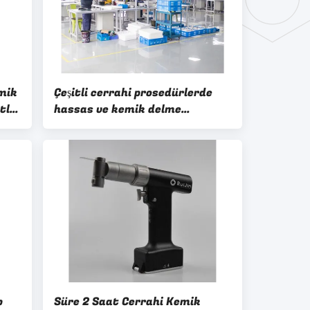
mik
Çeşitli cerrahi prosedürlerde
tlu
hassas ve kemik delme
sağlamak üzere tasarlanmış, 2
saat kullanım süresine sahip,
Sınıf II Kemik cerrahi matkabı
p
Süre 2 Saat Cerrahi Kemik