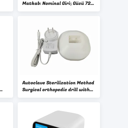
Matkabı Nominal Giriş Gücü 72W
mik
Siparişe Göre İşaretlenmiş
rahi
Kemik Cerrahisi Uygulamaları
için Dayanıklı Cihaz
Autoclave Sterilization Method
Surgical orthopedic drill with
Charger Accessory