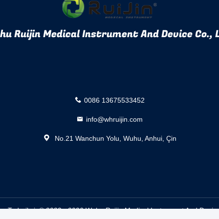
u Ruijin Medical Instrument And Device Co., 
0086 13675533452
info@whruijin.com
No.21 Wanchun Yolu, Wuhu, Anhui, Çin
kap Tedarikçi. © 2022 - 2026 Wuhu Ruijin Medical Instrument And Device 