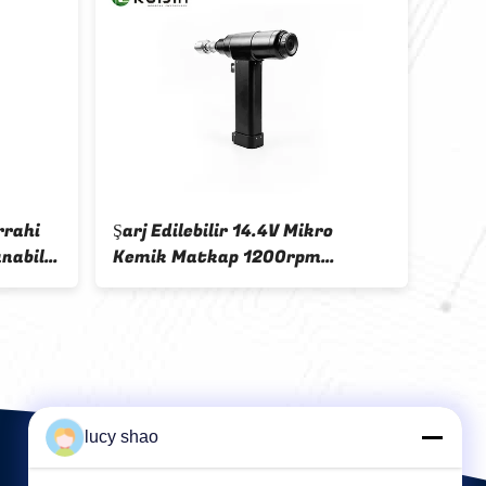
rrahi
Şarj Edilebilir 14.4V Mikro
Pasl
nabilir
Kemik Matkap 1200rpm
Matk
-240V
Ortopedik Matkap
Çok 
lucy shao