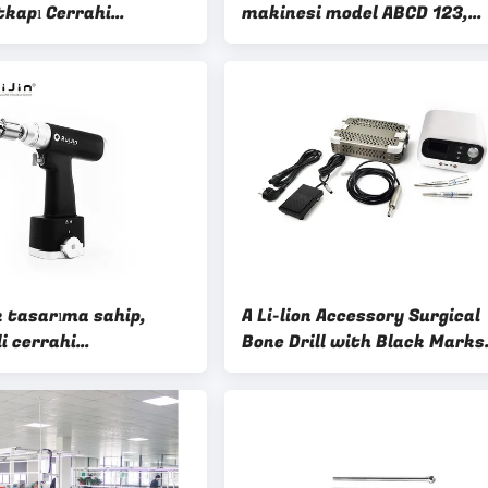
kapı Cerrahi
makinesi model ABCD 123,
erde hassasiyet ve
ortopedik prosedürler ve ke
çin optimize edilmiş
ameliyatları için hassas cer
tıbbi araç
aleti
 tasarıma sahip,
A Li-lion Accessory Surgical
i cerrahi
Bone Drill with Black Marks
lar sırasında rahat
According To Order for
çin tasarlanmış, siyah
Minimally Invasive Surgery
Cerrahi kemik