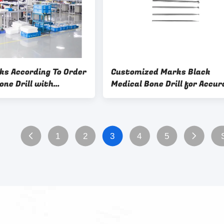
ks According To Order
Customized Marks Black
one Drill with
Medical Bone Drill for Accur
ccessory
and Smooth Bone Drilling
Performance
1
2
3
4
5