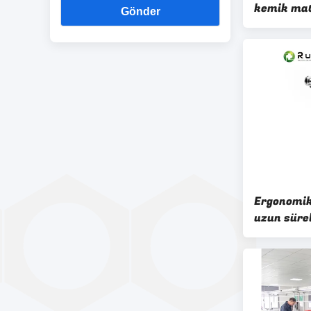
kemik mat
Gönder
prosedürl
güvenlik i
dayanıklı 
Ergonomik
uzun sürel
operasyon
kullanım i
ABCD-123 
matkabı