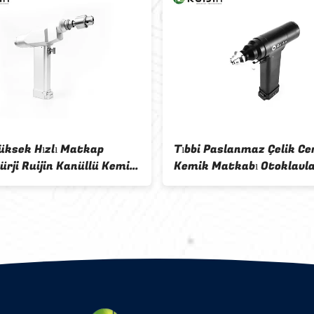
Yüksek Hızlı Matkap
Tıbbi Paslanmaz Çelik Ce
ürji Ruijin Kanüllü Kemik
Kemik Matkabı Otoklavla
p
Ortopedik Matkap 100V