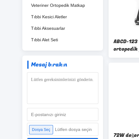
Veteriner Ortopedik Matkap
Tıbbi Kesici Aletler
Tıbbi Aksesuarlar
Tıbbi Alet Seti
ABCD-123 
ortopedik 
siparişe gö
seçenekle
Mesaj bırakın
cerrahi al
Lütfen dosya seçin
Dosya Seç
72W değerl