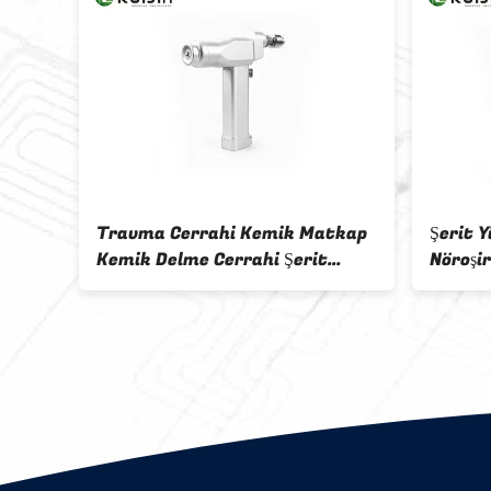
Travma Cerrahi Kemik Matkap
Şerit 
lo
Kemik Delme Cerrahi Şerit
Nöroşir
ap
Siyah
Matka