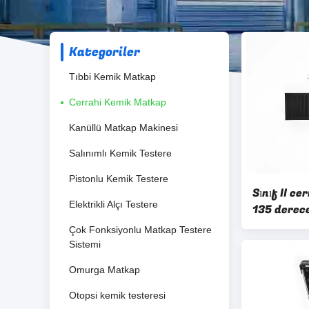
Kategoriler
Tıbbi Kemik Matkap
Cerrahi Kemik Matkap
Kanüllü Matkap Makinesi
Salınımlı Kemik Testere
Pistonlu Kemik Testere
Sınıf II c
Elektrikli Alçı Testere
135 derec
enstrüman
Çok Fonksiyonlu Matkap Testere
yöntemi ce
Sistemi
tasarlanm
Omurga Matkap
Otopsi kemik testeresi