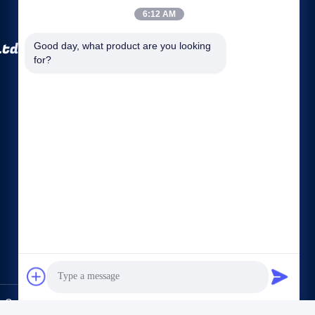
6:12 AM
Ltd.
Good day, what product are you looking 
for?
Hızlı Linkler
Şirket profili
Fabrika turu
Kalite kontrol
Site Haritası
Gizlilik Politikası
Bize ulaşın
Co., Ltd.. All Rights Reserved.