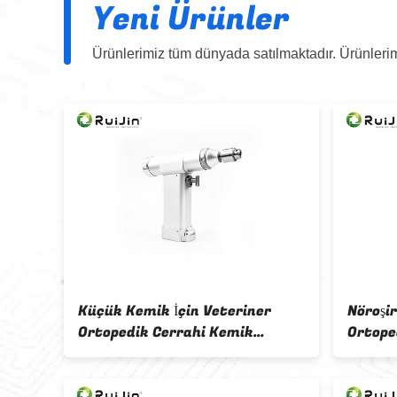
Yeni Ürünler
Ürünlerimiz tüm dünyada satılmaktadır. Ürünlerim
Küçük Kemik İçin Veteriner
Nöroşi
n
Ortopedik Cerrahi Kemik
Ortope
Matkap Kanüllü Kemik Matkap
Matkap