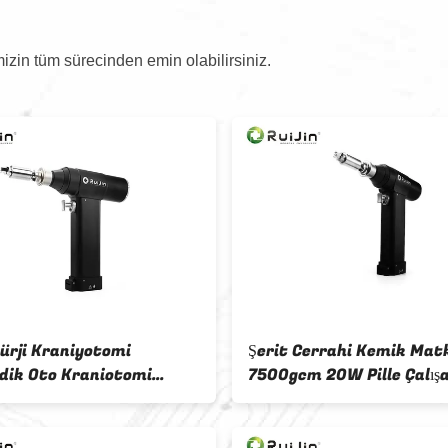
izin tüm sürecinden emin olabilirsiniz.
rürji Kraniyotomi
Şerit Cerrahi Kemik Mat
dik Oto Kraniotomi
7500gcm 20W Pille Çalış
 900r / Min 7500gcm
Ortopedik Matkap