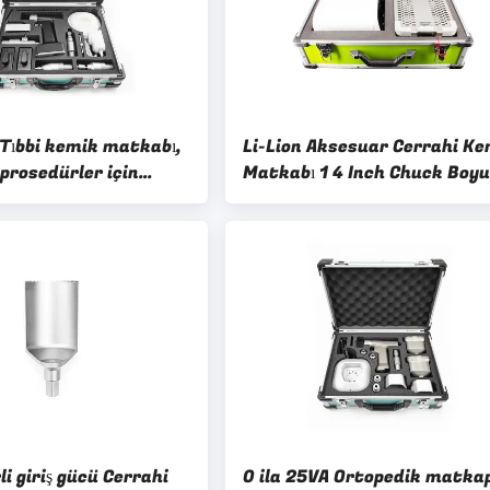
Tıbbi kemik matkabı,
Li-Lion Aksesuar Cerrahi Ke
prosedürler için
Matkabı 1 4 Inch Chuck Boyu
re özelleştirilebilir
Cerrahi Acetabular Kemik
re sahip hassas
Cerrahi Görevleri için Uygun
eti
i giriş gücü Cerrahi
0 ila 25VA Ortopedik matka