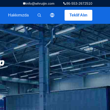
info@whruijin.com
86-553-2672510
Hakkımızda
Teklif Alın
描述
p