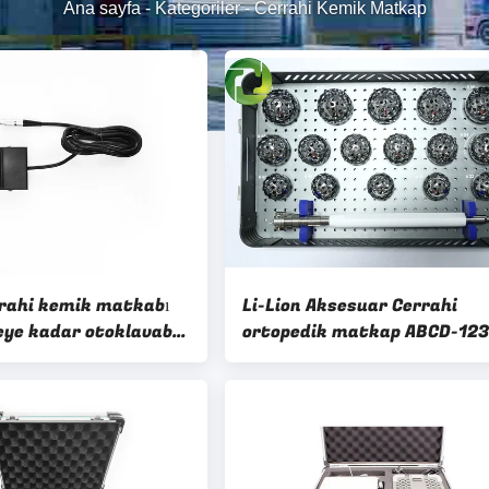
Ana sayfa
-
Kategoriler
-
Cerrahi Kemik Matkap
errahi kemik matkabı
Li-Lion Aksesuar Cerrahi
eye kadar otoklavable
ortopedik matkap ABCD-123
 sterilizasyon
Cerrahi aletler gerektiren
rrahi için
ortopedik cerrahlar için
ış otoklav
tasarlanmıştır