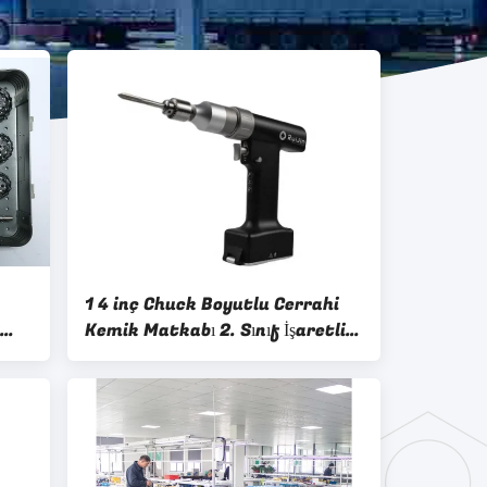
1 4 inç Chuck Boyutlu Cerrahi
Kemik Matkabı 2. Sınıf İşaretli
Araç Profesyonel Ortopedici
için siparişe göre