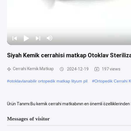
Siyah Kemik cerrahisi matkap Otoklav Sterilizas
Cerrahi Kemik Matkap
2024-12-19
197 views
#
otoklavlanabilir ortopedik matkap lityum pil
#
Ortopedik Cerrahi 
Ürün Tanımı:Bu kemik cerrahi matkabının en önemli özelliklerinden b
herhangi bir kirleticiden tamamen arınmış ve bir sonraki ...
View Mo
Messages of visitor