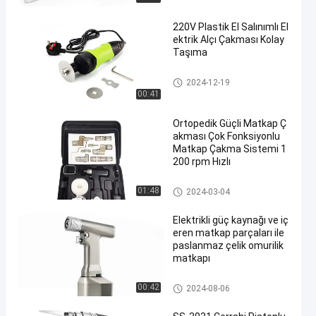
220V Plastik El Salınımlı El
ektrik Alçı Çakması Kolay
Taşıma
Elektrikli Alçı Testere
2024-12-19
00:41
Ortopedik Güçli Matkap Ç
akması Çok Fonksiyonlu
Matkap Çakma Sistemi 1
200 rpm Hızlı
Çok Fonksiyonlu Matkap Test
01:48
2024-03-04
ere Sistemi
Elektrikli güç kaynağı ve iç
eren matkap parçaları ile
paslanmaz çelik omurilik
matkapı
Omurga Matkap
00:42
2024-08-06