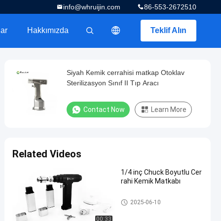
info@whruijin.com
86-553-2672510
ar
Hakkımızda
Teklif Alın
描述
Siyah Kemik cerrahisi matkap Otoklav
Sterilizasyon Sınıf II Tıp Aracı
Contact Now
Learn More
Related Videos
1/4 inç Chuck Boyutlu Cer
rahi Kemik Matkabı
Cerrahi Kemik Matkap
2025-06-10
00:33