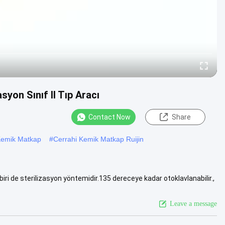
yon Sınıf II Tıp Aracı
Contact Now
Share
Kemik Matkap
#
Cerrahi Kemik Matkap Ruijin
iri de sterilizasyon yöntemidir.135 dereceye kadar otoklavlanabilir.,
re
Leave a message