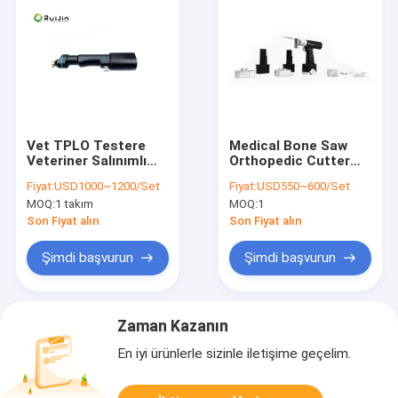
Vet TPLO Testere
Medical Bone Saw
Veteriner Salınımlı
Orthopedic Cutter
Kemik Testere
with Battery Surgery
Fiyat:
USD1000~1200/Set
Fiyat:
USD550~600/Set
Ortopedik
Tool air Oscillating
MOQ:
1 takım
MOQ:
1
Enstrümantasyon
Saw
Son Fiyat alın
Son Fiyat alın
Şimdi başvurun
Şimdi başvurun
Zaman Kazanın
En iyi ürünlerle sizinle iletişime geçelim.