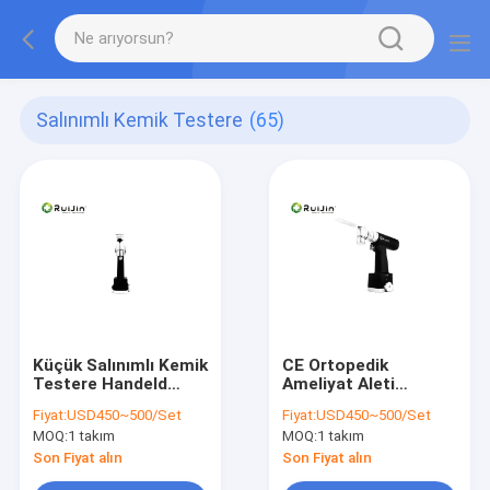
Salınımlı Kemik Testere
(65)
Küçük Salınımlı Kemik
CE Ortopedik
Testere Handeld
Ameliyat Aleti
Cerrahi Ortopedik
15000r.P.M Ortopedik
Fiyat:
USD450~500/Set
Fiyat:
USD450~500/Set
Aletler
Cerrah Aletleri
MOQ:
1 takım
MOQ:
1 takım
Son Fiyat alın
Son Fiyat alın