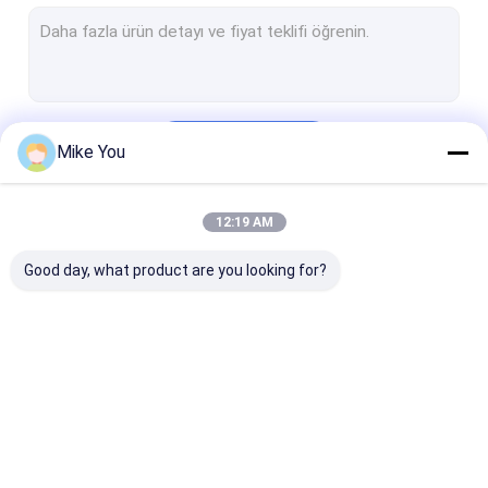
Elektrikli Alçı Testere
Çok Fonksiyonlu Matkap Testere Sistemi
Omurga Matkap
Devam et
Mike You
Otopsi kemik testeresi
Veteriner Ortopedik Matkap
12:19 AM
Kategorilerimiz
Tıbbi Kesici Aletler
Good day, what product are you looking for?
Tıbbi Aksesuarlar
Tıbbi Alet Seti
Tıbbi Kemik Matkap
Cerrahi Kemik
Kanüllü Matka
Matkap
Makinesi