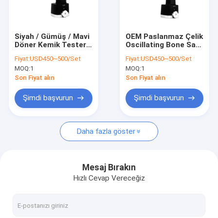
Fabrika turu
Kalite kontrol
Siyah / Gümüş / Mavi
OEM Paslanmaz Çelik
Döner Kemik Testere
Oscillating Bone Saw
Bizimle iletişime geçin
ile Ortopedik Protez
Tıp Profesyonelleri
Fiyat:
USD450~500/Set
Fiyat:
USD450~500/Set
Ameliyatları
için Esas Araç
MOQ:
1
MOQ:
1
Kolaylaştırıldı
Haberler
Son Fiyat alın
Son Fiyat alın
Şimdi başvurun
Şimdi başvurun
Tıbbi Kemik Matkap
Daha fazla göster
Cerrahi Kemik Matkap
Kanüllü Matkap Makinesi
Mesaj Bırakın
Hızlı Cevap Vereceğiz
Salınımlı Kemik Testere
Pistonlu Kemik Testere