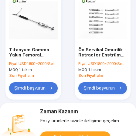
Titanyum Gamma
Ön Servikal Omurilik
Yakın Femoral
Retractor Enstrüman
Kaldırma Ortopedik
Kiti Ortopedik Cerrahi
Fiyat:
USD1800~2000/Set
Fiyat:
USD1800~2000/Set
İmplant Enstrüman
Enstrüman Setleri
MOQ:
1 takım
MOQ:
1 takım
Seti Femur
Intramedullary
Son Fiyat alın
Son Fiyat alın
Interlocking
Şimdi başvurun
Şimdi başvurun
Zaman Kazanın
En iyi ürünlerle sizinle iletişime geçelim.