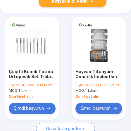
İhtiyacınızı Verin
Çeşitli Kemik Tutma
Hayvan Titanyum
Ortopedik Set Tıbbi
Omurilik İmplantları
Cerrahi Aracı
vida sistemi
Fiyat:
USD1800~2000/Set
Fiyat:
USD1800~2000/Set
Veteriner Ortopedik
MOQ:
1 takım
MOQ:
1 takım
Omurilik İç Bağlama
Aracı Set
Son Fiyat alın
Son Fiyat alın
Şimdi başvurun
Şimdi başvurun
Daha fazla göster