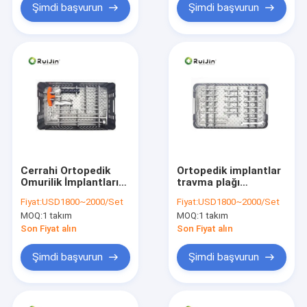
Şimdi başvurun
Şimdi başvurun
Cerrahi Ortopedik
Ortopedik implantlar
Omurilik İmplantları
travma plağı
Küçük Fragman Dahili
titanyum çok eksenli
Fiyat:
USD1800~2000/Set
Fiyat:
USD1800~2000/Set
Bağlama
distal yarıçap plam
MOQ:
1 takım
MOQ:
1 takım
Enstrümanları Seti
kırık ameliyatı
kilitleme için
Son Fiyat alın
Son Fiyat alın
Şimdi başvurun
Şimdi başvurun