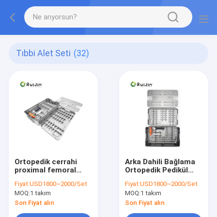
Tıbbi Alet Seti
(32)
Ortopedik cerrahi
Arka Dahili Bağlama
proximal femoral
Ortopedik Pedikül
intramedullary
Vuruşu Omurilik Tıbbi
Fiyat:
USD1800~2000/Set
Fiyat:
USD1800~2000/Set
enstrüman seti bıçak
Cerrahi Implantı
MOQ:
1 takım
MOQ:
1 takım
vidaları ile
Son Fiyat alın
Son Fiyat alın