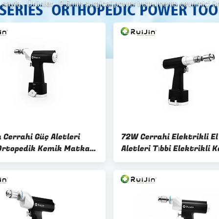
 sayfa
-
Ürünler
-
0 6mm surgical power instruments çevrimiçi ür
 Cerrahi Güç Aletleri
72W Cerrahi Elektrikli El
 Ortopedik Kemik Matkabı
Aletleri Tıbbi Elektrikli 
m.p
Kemik Matkabı