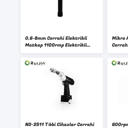
0.6-8mm Cerrahi Elektrikli
Mikro 
Matkap 1100rmp Elektrikli
Cerrahi
Cerrahi Testere 7500gcm
Ortope
ND-2511 Tıbbi Cihazlar Cerrahi
600rpm