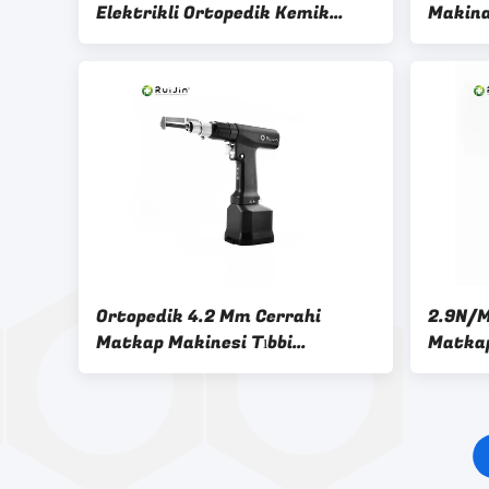
Elektrikli Ortopedik Kemik
Makina
Dürücüsü Çift Fonksiyonel
Ürünle
Ortopedik 4.2 Mm Cerrahi
2.9N/M
Matkap Makinesi Tıbbi
Matkap
Elektrikli El Aletleri
Otokla