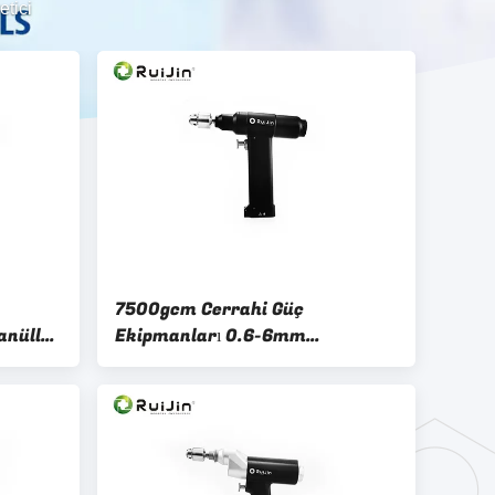
etici
7500gcm Cerrahi Güç
Kanüllü
Ekipmanları 0.6-6mm
Ortopedik Cerrahi Güç Aletleri