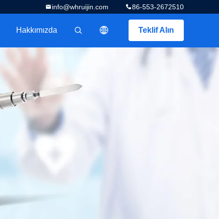
info@whruijin.com
86-553-2672510
Hakkımızda
Teklif Alın
描述