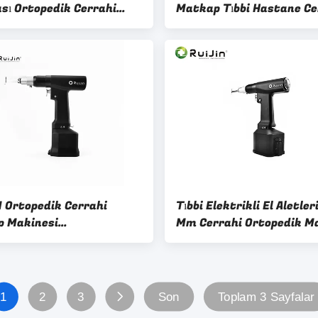
sı Ortopedik Cerrahi
Matkap Tıbbi Hastane Ce
r 1000rpm
Ürünler
 Ortopedik Cerrahi
Tıbbi Elektrikli El Aletler
 Makinesi
Mm Cerrahi Ortopedik M
vlanabilir ES-3032
Makinesi ES-3032
1
2
3
Son
Toplam 3 Sayfalar