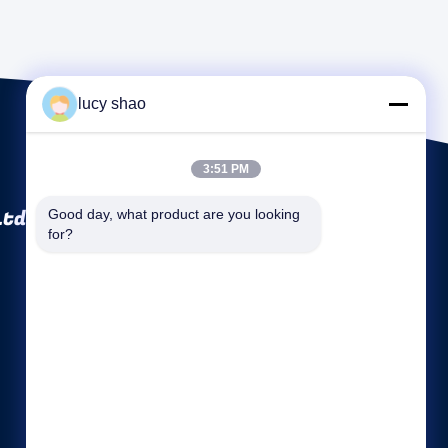
lucy shao
3:51 PM
Ltd.
Good day, what product are you looking 
for?
Hızlı Linkler
Şirket profili
Fabrika turu
Kalite kontrol
Site Haritası